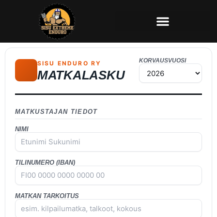
Siirry
sisältöön
KORVAUSVUOSI
SISU ENDURO RY
MATKALASKU
MATKUSTAJAN TIEDOT
NIMI
TILINUMERO (IBAN)
MATKAN TARKOITUS