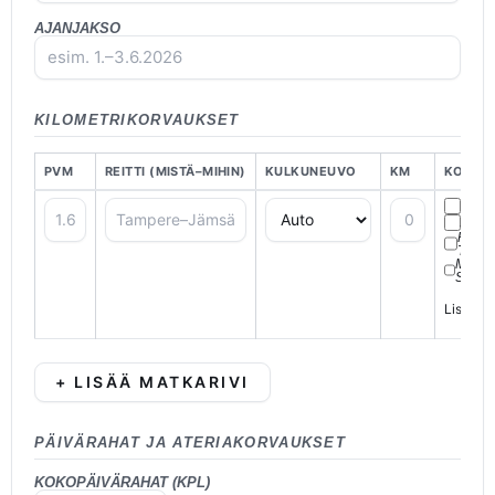
AJANJAKSO
KILOMETRIKORVAUKSET
PVM
REITTI (MISTÄ–MIHIN)
KULKUNEUVO
KM
KOROT
PER
ASU
RASK
TAUK
METSÄ
SULJ
Lisämat
+ LISÄÄ MATKARIVI
PÄIVÄRAHAT JA ATERIAKORVAUKSET
KOKOPÄIVÄRAHAT (KPL)