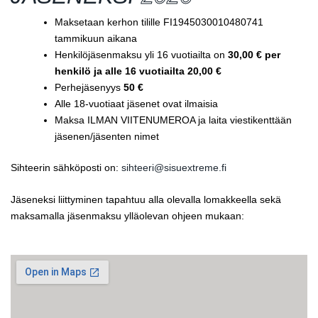
Maksetaan kerhon tilille FI1945030010480741
tammikuun aikana
Henkilöjäsenmaksu yli 16 vuotiailta on
30,00 € per
henkilö ja alle 16 vuotiailta 20,00 €
Perhejäsenyys
50 €
Alle 18-vuotiaat jäsenet ovat ilmaisia
Maksa ILMAN VIITENUMEROA ja laita viestikenttään
jäsenen/jäsenten nimet
Sihteerin sähköposti on:
sihteeri@sisuextreme.fi
Jäseneksi liittyminen tapahtuu alla olevalla lomakkeella sekä
maksamalla jäsenmaksu ylläolevan ohjeen mukaan: