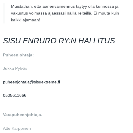
Muistathan, että äänenvaimennus täytyy olla kunnossa ja
vakuutus voimassa ajaessasi näillä reiteillä. Ei muuta kuin
kaikki ajamaan!
SISU ENRURO RY:N HALLITUS
Puheenjohtaja:
Jukka Pylväs
puheenjohtaja@sisuextreme.fi
0505611666
Varapuheenjohtaja:
Atte Karppinen