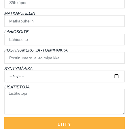
i
1
g
-
h
l
MATKAPUHELIN
t
i
g
h
t
LÄHIOSOITE
POSTINUMERO JA -TOIMIPAIKKA
SYNTYMÄAIKA
LISÄTIETOJA
LIITY