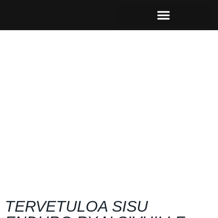
Siirry
sisältöön
TERVETULOA SISU